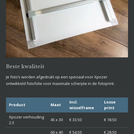
Beste kwaliteit
Je foto’s worden afgedrukt op een speciaal voor Xpozer
ontwikkeld fotofolie voor maximale scherpte in de fotoprint.
Incl.
Losse
Product
Maat
wisselframe
print
Xpozer verhouding
45 x 30
€ 33.50
€ 18.50
2:3
60 x 40
€ 54.50
€ 28.50