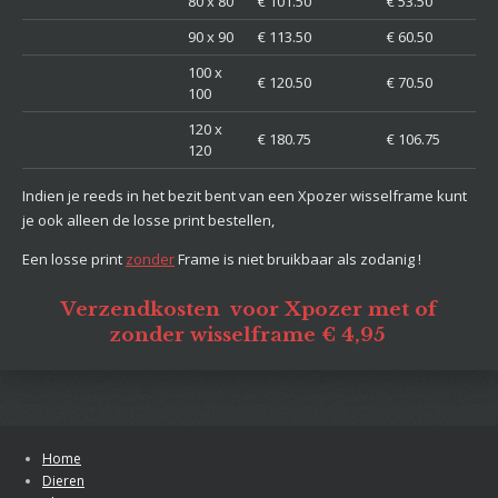
80 x 80
€ 101.50
€ 53.50
90 x 90
€ 113.50
€ 60.50
100 x
€ 120.50
€ 70.50
100
120 x
€ 180.75
€ 106.75
120
Indien je reeds in het bezit bent van een Xpozer wisselframe kunt
je ook alleen de losse print bestellen,
Een losse print
zonder
Frame is niet bruikbaar als zodanig !
Verzendkosten voor Xpozer met of
zonder wisselframe € 4,95
Home
Dieren