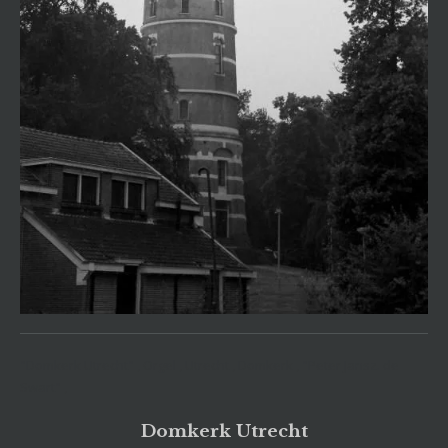
"Domkerk Utrecht" , Orgel , Utrecht , Domkerk , "Peter Jansz. de
Swart" ,
Domkerk Utrecht