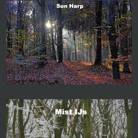
Bos , Loofbos , Zonneharp , Zon , Zonnestralen , Herfst,