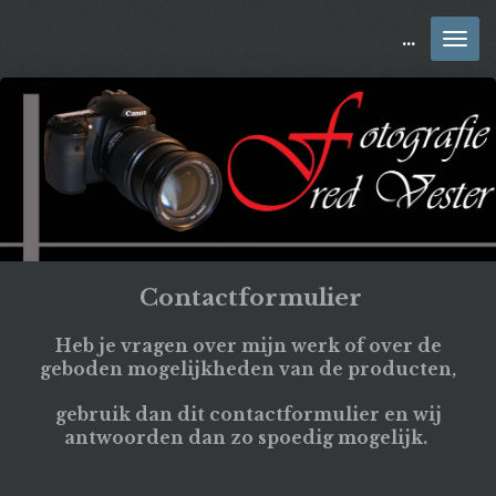
Ga
B
etaalbare kunst aan jou muur als Fotoart zonder tussenkomst van verschillende verkoop sites. , "Foto Art", Xposer, "Foto op Aluminium", Canvas, Poster, "Fotoart aan de muur", "Foto Art aan de muur", Fotokunst,"Foto kunst", "Goedkope kunst", "Voordeel kunst", "Betaalbare Kunst"
direct
naar
de
hoofdinhoud
Contactformulier
Heb je vragen over mijn werk of over de
geboden mogelijkheden van de producten,
gebruik dan dit contactformulier en wij
antwoorden dan zo spoedig mogelijk.