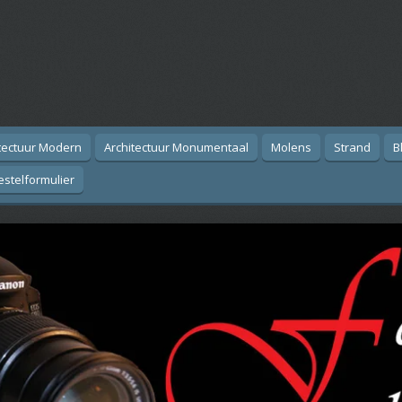
muur als Fotoart zonder tussenkomst van versch
op Aluminium", Canvas, Poster, "Fotoart aan de m
st", "Goedkope kunst", "Voordeel kunst", "Beta
tectuur Modern
Architectuur Monumentaal
Molens
Strand
B
estelformulier