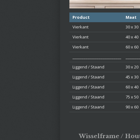
Product
Maat
Vierkant
30 x 30
Vierkant
40 x 40
Vierkant
60 x 60
__________________________
_______
Liggend / Staand
30 x 20
Liggend / Staand
45 x 30
Liggend / Staand
60 x 40
Liggend / Staand
75 x 50
Liggend / Staand
90 x 60
Wisselframe / Hout