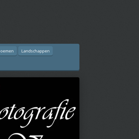
illende verkoop sites. ,
uur", "Foto Art aan de
albare Kunst"
loemen
Landschappen