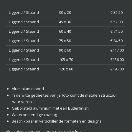
__________________________
___________________________
____________
Liggend / Staand
30 x 20
€ 35.50
Liggend / Staand
45 x 30
€ 52.00
Liggend / Staand
60 x 40
€ 71.50
Liggend / Staand
75 x 50
€ 84.50
Liggend / Staand
90 x 60
€117.00
Liggend / Staand
105 x 70
€156.00
Liggend / Staand
120 x 80
€195.00
Aluminium dibond
In de witte gedeeltes van je foto komt de metalen structuur
naar voren
Geborsteld aluminium met een Butlerfinish
Waterbestendige coating
Beschikbaar in verschillende formaten en designs
Aluminium voor een stoere en strakke look