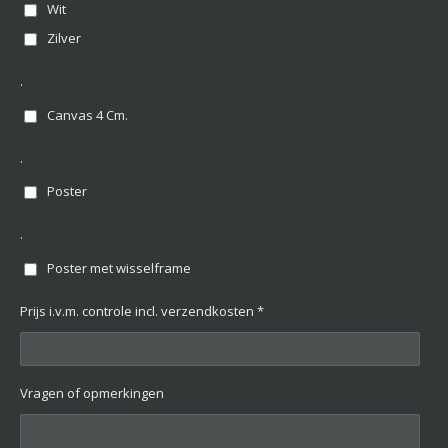
Wit
Zilver
.
Canvas 4 Cm.
.
Poster
.
Poster met wisselframe
Prijs i.v.m. controle incl. verzendkosten *
Vragen of opmerkingen